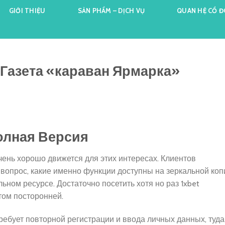
GIỚI THIỆU
SẢN PHẨM – DỊCH VỤ
QUAN HỆ CỔ 
 Газета «караван Ярмарка»
Полная Версия
чень хорошо движется для этих интересах. Клиентов
 вопрос, какие именно функции доступны на зеркальной коп
льном ресурсе. Достаточно посетить хотя но раз 1xbet
том посторонней.
ребует повторной регистрации и ввода личных данных, туда