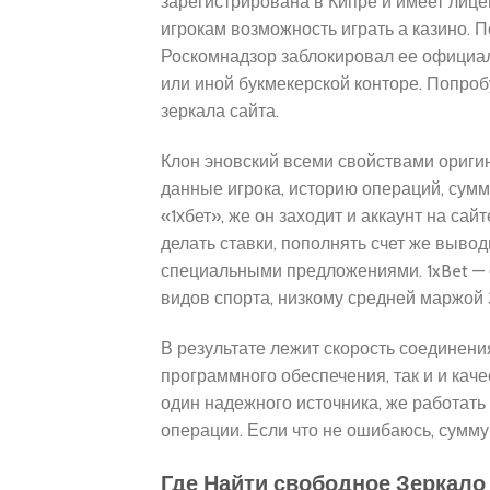
зарегистрирована в Кипре и имеет лиц
игрокам возможность играть а казино. 
Роскомнадзор заблокировал ее официаль
или иной букмекерской конторе. Попроб
зеркала сайта.
Клон эновский всеми свойствами ориги
данные игрока, историю операций, сумму
«1хбет», же он заходит и аккаунт на сай
делать ставки, пополнять счет же выво
специальными предложениями. 1xBet — 
видов спорта, низкому средней маржой
В результате лежит скорость соединения
программного обеспечения, так и и кач
один надежного источника, же работать
операции. Если что не ошибаюсь, сумму
Где Найти свободное Зеркало 