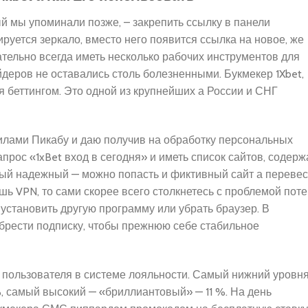
й мы упоминали позже, – закрепить ссылку в панели
ируется зеркало, вместо него появится ссылка на новое, же
ательно всегда иметь несколько рабочих инструментов для
йдеров не оставались столь болезненными. Букмекер 1Xbet,
ся беттингом. Это одной из крупнейших а России и СНГ
вилами Пикабу и даю получив на обработку персональных
прос «1xBet вход в сегодня» и иметь список сайтов, содерж
амый надежный — можно попасть и фиктивный сайт а перевес
ь VPN, то сами скорее всего столкнетесь с проблемой пот
установить другую программу или убрать браузер. В
брести подписку, чтобы прежнюю себе стабильное
 пользователя в системе лояльности. Самый нижний уровн
, самый высокий — «бриллиантовый» — 11 %. На день