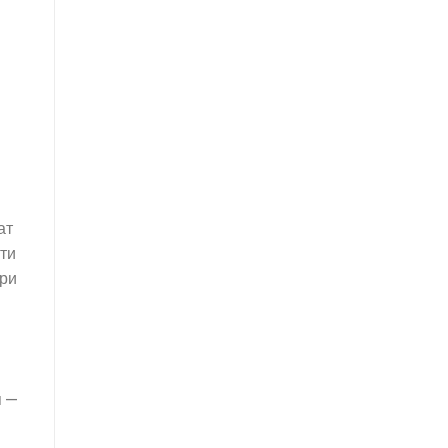
ат
ти
ери
я —