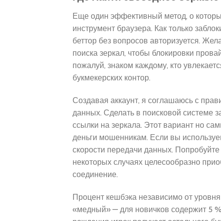
Еще один эффективный метод, о которы
инструмент браузера. Как только заблок
беттор без вопросов авторизуется. Жел
поиска зеркал, чтобы блокировки прова
пожалуй, знаком каждому, кто увлекает
букмекерских контор.
Создавая аккаунт, я соглашаюсь с пра
данных. Сделать в поисковой системе за
ссылки на зеркала. Этот вариант но с
деньги мошенникам. Если вы используеш
скорости передачи данных. Попробуйте 
некоторых случаях целесообразно прио
соединение.
Процент кешбэка независимо от уровня
«медный» — для новичков содержит 5 %