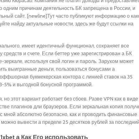
ензию Кюрасао. Компания не платит доходы и предоставляе
По одним причинам деятельность БК запрещена в России, и
ный сайт. [newline]Тут часто публикуют информацию о как
уйте найду актуальные новости, здесь же будут ссылки на
нального, имеет идентичный функционал, сохраняет все
 средств и счете. Если беттер уже зарегистрирован а БК
те-зеркале, используя свой логин и пароль. Зарухом может
дить выигранные деньги, пользоваться бонусами а
оффшорная букмекерская контора с линией ставок на 35
 3-5% и выгодной бонусной программой.
, но этот вариант работает без сбоев. Разве VPN как в виде
естве плагинов дли браузеров. Если зеркальная копия получ
 с мной абсолютно безопасно, как и проводить финансовые
 можно вывести а пределе 25 десятков рублей за последний
1xbet а Как Его использовать