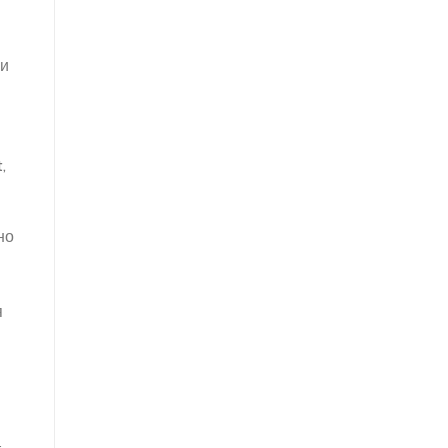
ки
,
но
я