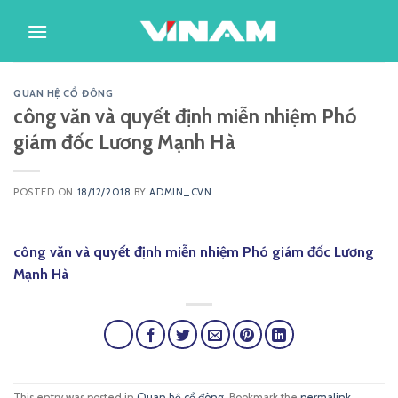
Skip
to
content
QUAN HỆ CỔ ĐÔNG
công văn và quyết định miễn nhiệm Phó
giám đốc Lương Mạnh Hà
POSTED ON
18/12/2018
BY
ADMIN_CVN
công văn và quyết định miễn nhiệm Phó giám đốc Lương
Mạnh Hà
This entry was posted in
Quan hệ cổ đông
. Bookmark the
permalink
.