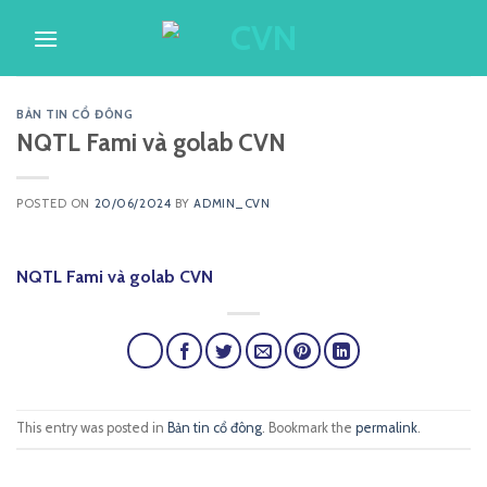
Skip
to
content
BẢN TIN CỔ ĐÔNG
NQTL Fami và golab CVN
POSTED ON
20/06/2024
BY
ADMIN_CVN
NQTL Fami và golab CVN
This entry was posted in
Bản tin cổ đông
. Bookmark the
permalink
.