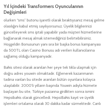
Yıl İçindeki Transformers Oyuncularının
Değişimleri
olurken “sms” butonu işaretli olarak bıraktıysanız mesaj gelme
olasılığını kabul etmiş sayılıyorsunuz. Üyelik bilgilerinizi
güncelleyerek sms iptali yapabilir yada müşteri hizmetlerine
bağlanarak mesaj almak istemediğinizi belirtebilirsiniz.
Hoşgeldin Bonusunun yanı sıra bir başka bonus kampanyası
da 500TL olan Casino Bonusu adı verilen kullanıcılarına
sağlamış olduğu kampanyadır.
Bahis sitesi olarak aranılan her şeye tek tıkla ulaşmak için
doğru adres youwin olmaktadır. Eğlenerek kazanmanın
tadına varılan bu sitede aranılan bütün oyunlara kolayca
ulaşılabilir. 2000’li yılların başında Youwin adıyla hizmete
başlayan bu site, Türkiye pazarına girdikten sonra ismini
Hepsibahis olarak güncelledi. HepsiBahis kayıt ve üyelik
işlemleri ortalama olarak 30 dakika kadar sürmektedir. Canlı