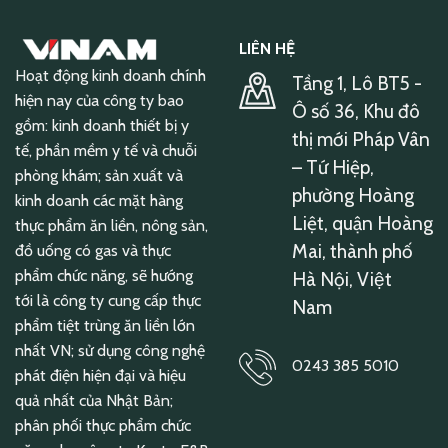
LIÊN HỆ
Hoạt động kinh doanh chính
Tầng 1, Lô BT5 -
hiện nay của công ty bao
Ô số 36, Khu đô
gồm: kinh doanh thiết bị y
thị mới Pháp Vân
tế, phần mềm y tế và chuỗi
– Tứ Hiệp,
phòng khám; sản xuất và
phường Hoàng
kinh doanh các mặt hàng
Liệt, quận Hoàng
thực phẩm ăn liền, nông sản,
Mai, thành phố
đồ uống có gas và thực
phẩm chức năng, sẽ hướng
Hà Nội, Việt
tới là công ty cung cấp thực
Nam
phẩm tiệt trùng ăn liền lớn
nhất VN; sử dụng công nghệ
0243 385 5010
phát điện hiện đại và hiệu
quả nhất của Nhật Bản;
phân phối thực phẩm chức