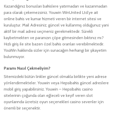
Kazandığınız bonusları bahislere yatırmadan ve kazanmadan
para olarak çekemezsiniz. Youwin WinUnited Ltd.’ye ait
online bahis ve kumar hizmeti veren bir internet sitesi ve
kuruluştur. Mail Adresiniz; güncel ve kullanmış olduğunuz yani
aktif bir mail adresi seçmeniz gerekmektedir. Sürekli
kaybetmekten ve paranızın çöpe gitmesinden bıktınız mı?
Hızlı giriş ile site bazen özel bahis oranları verebilmektedir.
YouWin hakkında sizler için sunacağım herhangi bir şikayetim
bulunmuyor.
Paramı Nasıl Çekmeliyim?
Sitemizdeki bütün linkler güncel olmakla birlikte yeni adrese
yönlendirmekteler. Youwin veya Hepsibahis güncel adreslere
mobil giriş yapabilirsiniz. Youwin – Hepsibahis casino
sitelerinin çoğunda olan eğleceli ve keyif veren slot
oyunlarında ücretsiz oyun seçenekleri casino sevenler için
önemli bir seçenektir.