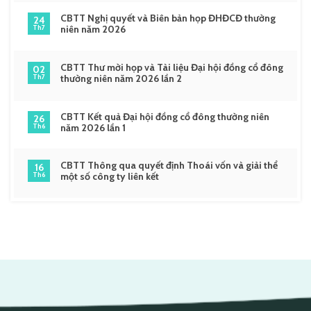
CBTT Nghị quyết và Biên bản họp ĐHĐCĐ thường
24
niên năm 2026
Th7
CBTT Thư mời họp và Tài liệu Đại hội đồng cổ đông
02
thường niên năm 2026 lần 2
Th7
CBTT Kết quả Đại hội đồng cổ đông thường niên
26
năm 2026 lần 1
Th6
CBTT Thông qua quyết định Thoái vốn và giải thể
16
một số công ty liên kết
Th6