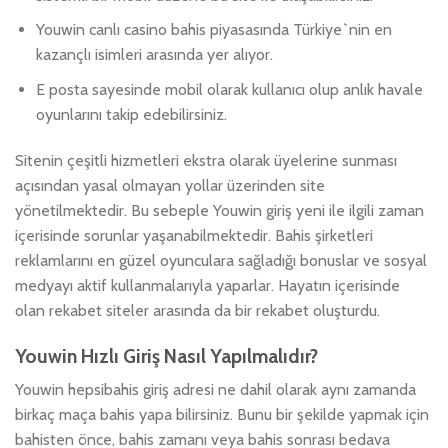
Youwin canlı casino bahis piyasasında Türkiye`nin en
kazançlı isimleri arasında yer alıyor.
E posta sayesinde mobil olarak kullanıcı olup anlık havale
oyunlarını takip edebilirsiniz.
Sitenin çeşitli hizmetleri ekstra olarak üyelerine sunması
açısından yasal olmayan yollar üzerinden site
yönetilmektedir. Bu sebeple Youwin giriş yeni ile ilgili zaman
içerisinde sorunlar yaşanabilmektedir. Bahis şirketleri
reklamlarını en güzel oyunculara sağladığı bonuslar ve sosyal
medyayı aktif kullanmalarıyla yaparlar. Hayatın içerisinde
olan rekabet siteler arasında da bir rekabet oluşturdu.
Youwin Hızlı Giriş Nasıl Yapılmalıdır?
Youwin hepsibahis giriş adresi ne dahil olarak aynı zamanda
birkaç maça bahis yapa bilirsiniz. Bunu bir şekilde yapmak için
bahisten önce, bahis zamanı veya bahis sonrası bedava