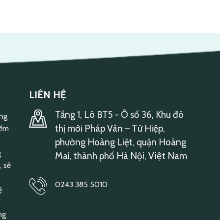
LIÊN HỆ
Tầng 1, Lô BT5 - Ô số 36, Khu đô
ông
thị mới Pháp Vân – Tứ Hiệp,
mềm
phường Hoàng Liệt, quận Hoàng
g
Mai, thành phố Hà Nội, Việt Nam
, sẽ
0243 385 5010
ệ
ng