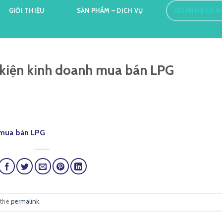
GIỚI THIỆU
SẢN PHẨM – DỊCH VỤ
QUAN HỆ CỔ 
 kiện kinh doanh mua bán LPG
 mua bán LPG
 the
permalink
.