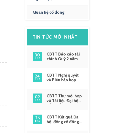
Quan hệ cổ đông
TIN TỨC MỚI NHẤT
CBTT Báo cáo tài
30
chính Quý 2 năm
Th7
2026
CBTT Nghị quyết
24
và Biên bản họp
Th7
ĐHĐCĐ thường
niên năm 2026
CBTT Thư mời họp
02
và Tài liệu Đại hội
Th7
đồng cổ đông
thường niên năm
2026 lần 2
CBTT Kết quả Đại
26
hội đồng cổ đông
Th6
thường niên năm
2026 lần 1