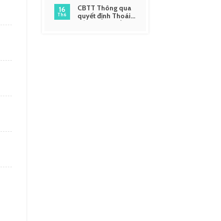
CBTT Thông qua
16
quyết định Thoái
Th6
vốn và giải thể một
số công ty liên kết