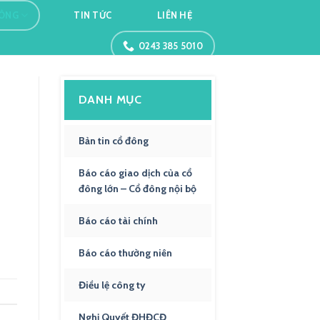
ĐÔNG
TIN TỨC
LIÊN HỆ
0243 385 5010
DANH MỤC
Bản tin cổ đông
Báo cáo giao dịch của cổ
đông lớn – Cổ đông nội bộ
Báo cáo tài chính
Báo cáo thường niên
Điều lệ công ty
Nghị Quyết ĐHĐCĐ